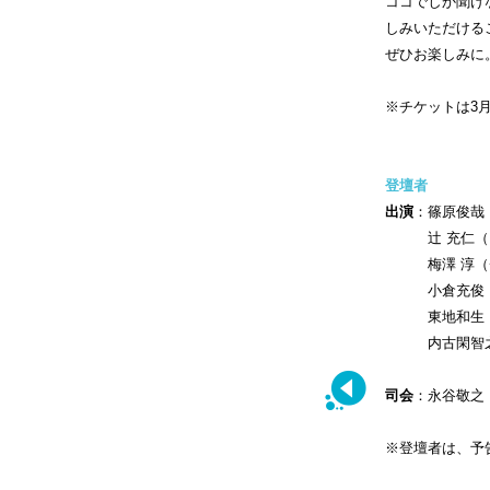
ココでしか聞け
しみいただける
ぜひお楽しみに
※チケットは3月
登壇者
出演
：篠原俊哉
辻 充仁（アニ
梅澤 淳（チー
小倉充俊（チー
東地和生（
内古閑智之（Art D
司会
：永谷敬之
※登壇者は、予