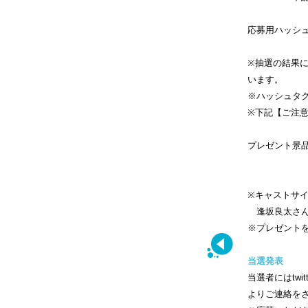
応募用ハッシ
※抽選の結果
います。
※ハッシュタ
※下記【ご注
プレゼント景品
新キービジ
※キャストサ
逢坂良太さん
※プレゼント
当選発表
当選者にはtwi
よりご連絡を