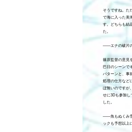
そうですね。た
で海に入った美
す。どちらも結
た。
――エナの破片
篠原監督の意見
巴日のシーンで
パターンと、事
処理の仕方など
ぼ無いのですが
せに3Dも参加
した。
――魚もぬくみ
ックも予想以上