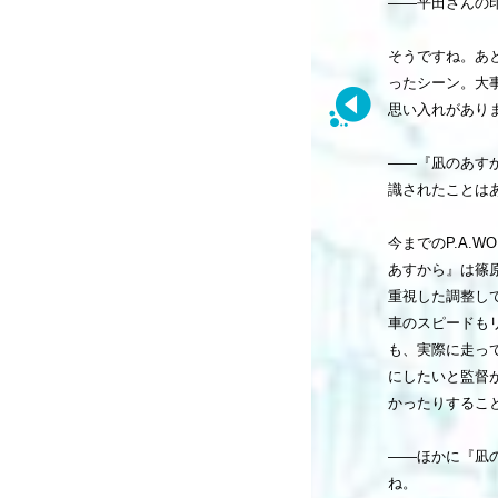
――平田さんの印
そうですね。あ
ったシーン。大
思い入れがあり
――『凪のあす
識されたことは
今までのP.A.
あすから』は篠
重視した調整し
車のスピードも
も、実際に走っ
にしたいと監督
かったりするこ
――ほかに『凪
ね。