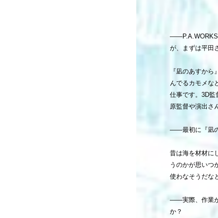
――P.A.WOR
が、まずは平田
『凪のあすから
んでるカモメな
仕事です。3D
原監督や演出さ
――最初に『凪
昔は海を材材に
うのかが思いつ
使わなそうだな
――実際、作業
か？