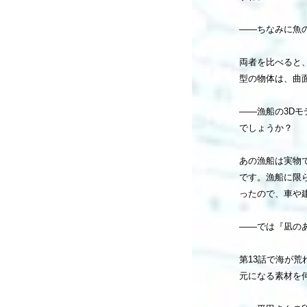
――ちなみに魚
両者を比べると
型の物体は、曲
――漁船の3Dモ
でしょうか？
あの漁船は実物
です。漁船に限
ったので、車や
――では『凪の
第13話で海が
元になる素材を