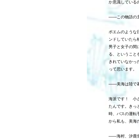
か意識している
――この物語の
ポエムのような
ンドしていたら
男子と女子の間
る、ということ
きれていなかっ
って思います。
――美海は陸で
海派です！ 小
たんです。きっ
時、バスの運転
から私も、美海
――海村、汐鹿